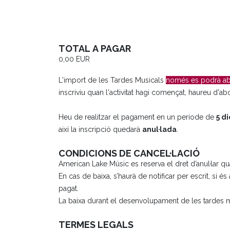
TOTAL A PAGAR
0,00 EUR
L'import de les Tardes Musicals
només es podrà a
inscriviu quan l'activitat hagi començat, haureu d'abo
Heu de realitzar el pagament en un període de
5 di
així la inscripció quedarà
anul·lada
.
CONDICIONS DE CANCEL·LACIÓ
American Lake Músic es reserva el dret d’anul·lar qual
En cas de baixa, s’haurà de notificar per escrit, si és
pagat.
La baixa durant el desenvolupament de les tardes mu
TERMES LEGALS