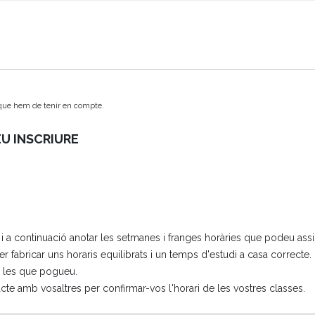
u que hem de tenir en compte.
U INSCRIURE
 a continuació anotar les setmanes i franges horàries que podeu assis
 fabricar uns horaris equilibrats i un temps d'estudi a casa correcte. 
eu les que pogueu.
e amb vosaltres per confirmar-vos l'horari de les vostres classes.