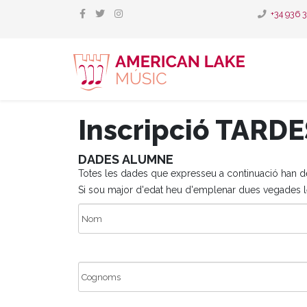
+34 936 
Inscripció TARD
DADES ALUMNE
Totes les dades que expresseu a continuació han de s
Si sou major d'edat heu d'emplenar dues vegades le