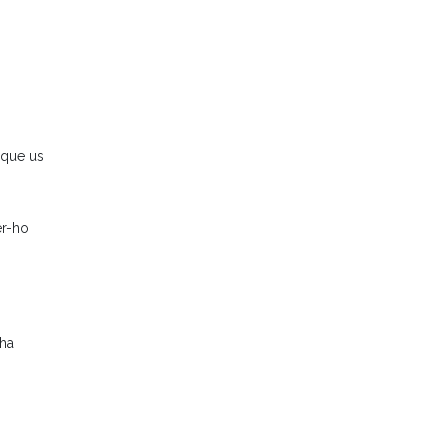
s que us
er-ho
’ha