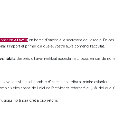
bonar en
efectiu
en horari d'oficina a la secretaria de l'escola. En ca
nar l'import el primer dia que el vostre fill/a comenci l'activitat.
es hàbils
després d'haver realitzat aquesta inscripció. En cas de no f
sevol activitat si el nombre d’inscrits no arriba al mínim establert.
 amb 10 dies abans de l’inici de l’activitat es retornarà el 50% del que s
sicals no tindrà dret a cap retorn.