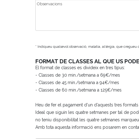
* Indiqueu qualsevol observació, malatia, al·lèrgia, que cregue
FORMAT DE CLASSES AL QUE US PODE
El format de classes es divideix en tres tipus:
- Classes de 30 min./setmana a 69€/mes
- Classes de 45 min./setmana a 94€/mes
- Classes de 60 min./setmana a 125€/mes
Heu de fer el pagament d'un d'aquests tres formats i
Ideal que siguin les quatre setmanes per tal de poder
no teniu disponibilitat les quatre setmanes marqu
Amb tota aquesta informació ens posarem en contact