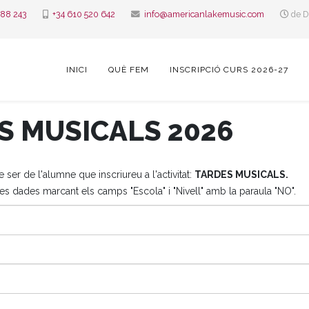
388 243
+34 610 520 642
info@americanlakemusic.com
de D
INICI
QUÈ FEM
INSCRIPCIÓ CURS 2026-27
ES MUSICALS 2026
er de l'alumne que inscriureu a l'activitat:
TARDES MUSICALS.
s dades marcant els camps "Escola" i "Nivell" amb la paraula "NO".