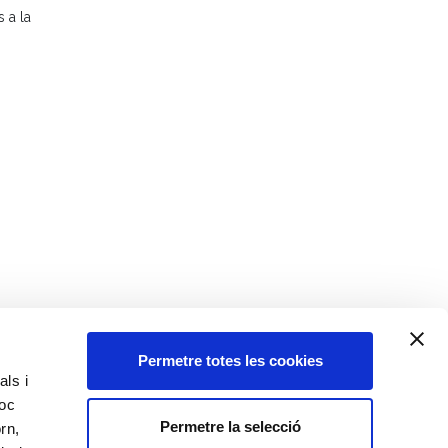
 a la
Permetre totes les cookies
als i
loc
Permetre la selecció
rn,