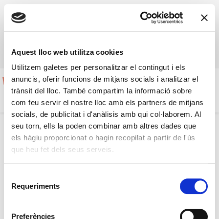
+34 936 388 243
+34 610 520 642
info@americanlakemusic.com
de Dill. a Div. de 15:30 a 22:00
Àrea Professorat
Aquest lloc web utilitza cookies
Utilitzem galetes per personalitzar el contingut i els
anuncis, oferir funcions de mitjans socials i analitzar el
trànsit del lloc. També compartim la informació sobre
com feu servir el nostre lloc amb els partners de mitjans
socials, de publicitat i d'anàlisis amb qui col·laborem. Al
seu torn, ells la poden combinar amb altres dades que
els hàgiu proporcionat o hagin recopilat a partir de l'ús
Àrea Professorat
que heu fet dels seus serveis.
Introdueix l'adreça de correu que tens associada al teu compte
Selecció
d'usuari. El teu usuari et serà enviat si l'adreça que ens facilites és
Requeriments
de
la correcta.
consentiment
Preferències
Adreça de correu
*