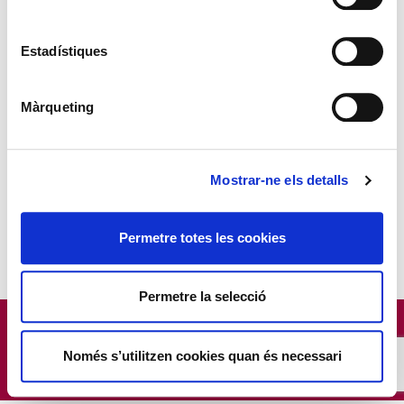
Estadístiques
Captcha
*
Màrqueting
Mostrar-ne els detalls
Envia
Permetre totes les cookies
Permetre la selecció
© 2026 American Lake Músic | Carrer Castelldefels, 11 - 08850
Gavà | Telf.: 93 638 82 43 |
Avís Legal
|
Mapa Web
| Desenvolupat
Només s’utilitzen cookies quan és necessari
per
Imagium